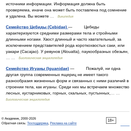
источники информации. Информация должна быть
проверяема, иначе она может быть поставлена под сомнение
и удалена. Вы можете …
Википедия
Семейство Цебиды (Cebidae)
— Цебиды
характеризуются средними размерами тела и стройными
длинными ногами. Хвост длинный и часто хватательный, за
исключением представителей рода короткохвостых саки, или
уакари (Cacajao). У ревунов (Alouatta), паукообразных обезьян,
… …
Биологическая энциклопедия
Семейство Игуаны (Iguanidae)
— Пожалуй, ни одна
другая группа современных ящериц не имеет такого
разнообразия жизненных форм и связанных с ними различий в
строении тела, как игуаны. Среди них мы встречаем множество
лесных, кустарниковых, горных, скальных, пустынных,… …
Биологическая энциклопедия
© Академик, 2000-2026
18+
Обратная связь:
Техподдержка
,
Реклама на сайте