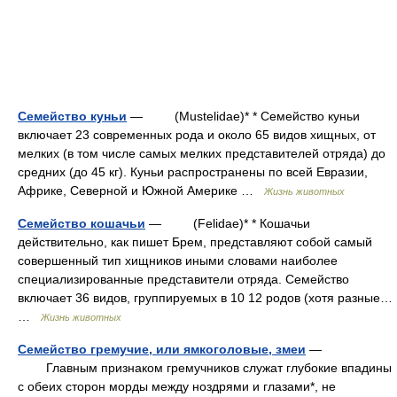
Семейство куньи
— (Mustelidae)* * Семейство куньи
включает 23 современных рода и около 65 видов хищных, от
мелких (в том числе самых мелких представителей отряда) до
средних (до 45 кг). Куньи распространены по всей Евразии,
Африке, Северной и Южной Америке …
Жизнь животных
Семейство кошачьи
— (Felidae)* * Кошачьи
действительно, как пишет Брем, представляют собой самый
совершенный тип хищников иными словами наиболее
специализированные представители отряда. Семейство
включает 36 видов, группируемых в 10 12 родов (хотя разные…
…
Жизнь животных
Семейство гремучие, или ямкоголовые, змеи
—
Главным признаком гремучников служат глубокие впадины
с обеих сторон морды между ноздрями и глазами*, не