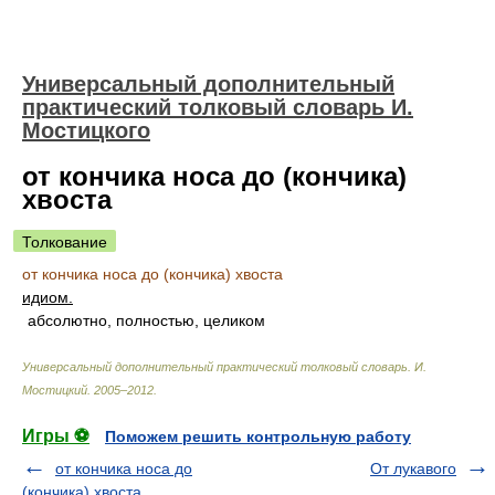
Универсальный дополнительный
практический толковый словарь И.
Мостицкого
от кончика носа до (кончика)
хвоста
Толкование
от кончика носа до (кончика) хвоста
идиом.
абсолютно, полностью, целиком
Универсальный дополнительный практический толковый словарь
.
И.
Мостицкий
.
2005–2012
.
Игры ⚽
Поможем решить контрольную работу
от кончика носа до
От лукавого
(кончика) хвоста